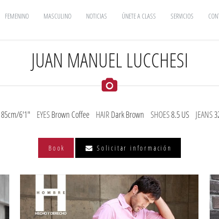
FEMENINO
MASCULINO
NOTICIAS
ÚNETE A CLASS
SERVICIOS
CON
JUAN MANUEL LUCCHESI
185cm/6'1"
EYES
Brown Coffee
HAIR
Dark Brown
SHOES
8.5 US
JEANS
3
Book
Solicitar información