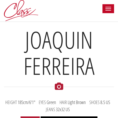
JOAQUIN
FERREIRA
HEIGHT
185cm/6'1"
EYES
Green
HAIR
Light Brown
SHOES
8.5 US
JEANS
32x32 US