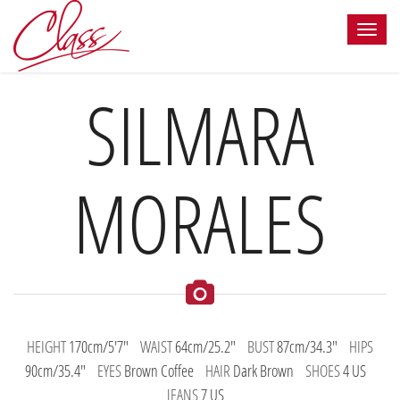
SILMARA
MORALES
HEIGHT
170cm/5'7"
WAIST
64cm/25.2"
BUST
87cm/34.3"
HIPS
90cm/35.4"
EYES
Brown Coffee
HAIR
Dark Brown
SHOES
4 US
JEANS
7 US