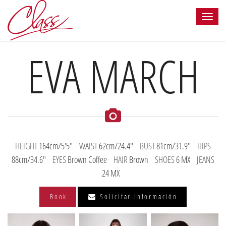
EVA MARCH
HEIGHT
164cm/5'5"
WAIST
62cm/24.4"
BUST
81cm/31.9"
HIPS
88cm/34.6"
EYES
Brown Coffee
HAIR
Brown
SHOES
6 MX
JEANS
24 MX
Book
Solicitar información