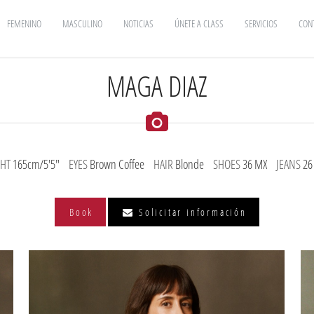
FEMENINO
MASCULINO
NOTICIAS
ÚNETE A CLASS
SERVICIOS
CON
MAGA DIAZ
GHT
165cm/5'5"
EYES
Brown Coffee
HAIR
Blonde
SHOES
36 MX
JEANS
26
Book
Solicitar información