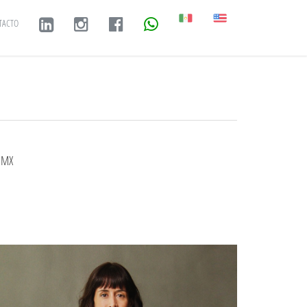
TACTO
 MX