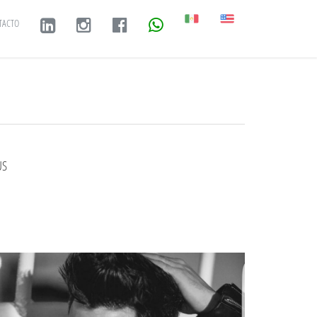
TACTO
US