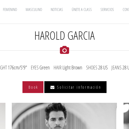
FEMENINO
MASCULINO
NOTICIAS
ÚNETE A CLASS
SERVICIOS
CON
HAROLD GARCIA
IGHT
176cm/5'9"
EYES
Green
HAIR
Light Brown
SHOES
28 US
JEANS
28 
Book
Solicitar información