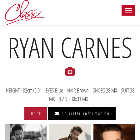
RYAN CARNES
HEIGHT
182cm/6'0"
EYES
Blue
HAIR
Brown
SHOES
28 MX
SUIT
38
MX
JEANS
30x31 MX
Book
Solicitar información