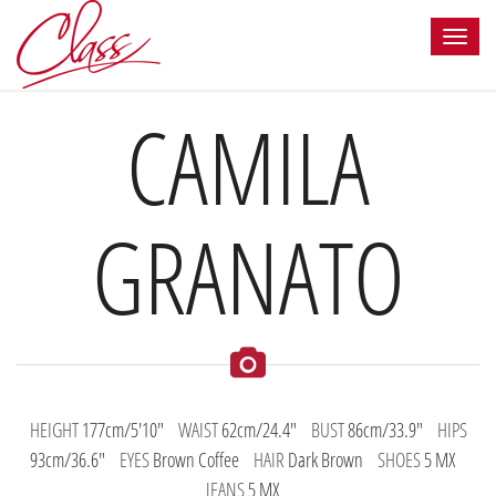
CAMILA
GRANATO
HEIGHT
177cm/5'10"
WAIST
62cm/24.4"
BUST
86cm/33.9"
HIPS
93cm/36.6"
EYES
Brown Coffee
HAIR
Dark Brown
SHOES
5 MX
JEANS
5 MX