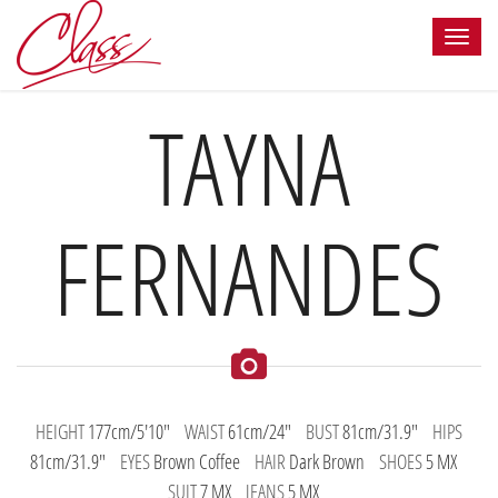
TAYNA
FERNANDES
HEIGHT
177cm/5'10"
WAIST
61cm/24"
BUST
81cm/31.9"
HIPS
81cm/31.9"
EYES
Brown Coffee
HAIR
Dark Brown
SHOES
5 MX
SUIT
7 MX
JEANS
5 MX