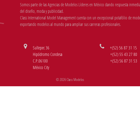
Somos parte de las Agencias de Modelos Líderes en México dando respuesta inmediata
del diseño, moda y publicidad.
Class International Model Management cuenta con un excepcional potafólio de mode
exportando modelos al mundo para ampliar sus carreras profesionales.
Sultepec 36
+(52) 56 87 31 15
Hipódromo Condesa
+(52) 55 43 27 80
C.P.06100
+(52) 56 87 31 53
México City
© 2026 Class Modelos