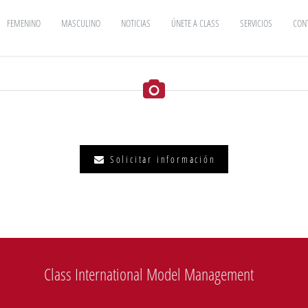
FEMENINO
MASCULINO
NOTICIAS
ÚNETE A CLASS
SERVICIOS
CON
Solicitar información
Class International Model Management