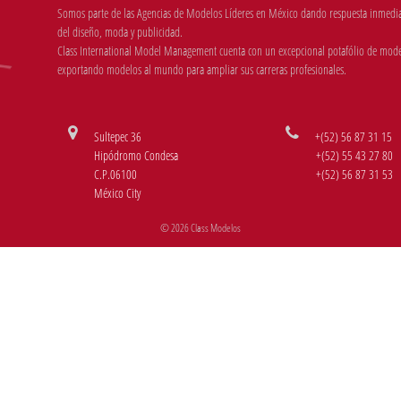
Somos parte de las Agencias de Modelos Líderes en México dando respuesta inmediata
del diseño, moda y publicidad.
Class International Model Management cuenta con un excepcional potafólio de mode
exportando modelos al mundo para ampliar sus carreras profesionales.
Sultepec 36
+(52) 56 87 31 15
Hipódromo Condesa
+(52) 55 43 27 80
C.P.06100
+(52) 56 87 31 53
México City
© 2026 Class Modelos