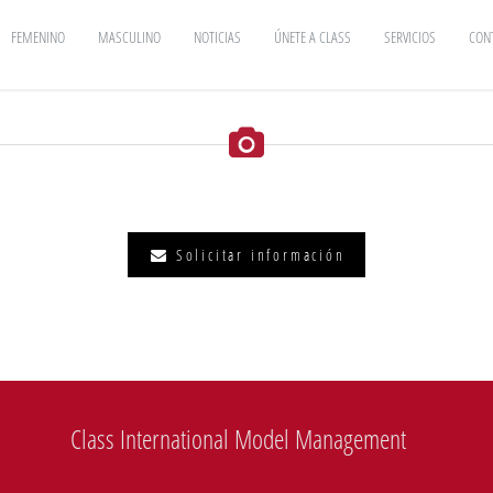
FEMENINO
MASCULINO
NOTICIAS
ÚNETE A CLASS
SERVICIOS
CON
Solicitar información
Class International Model Management