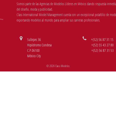
Somos parte de las Agencias de Modelos Líderes en México dando respuesta inmediata
del diseño, moda y publicidad.
Class International Model Management cuenta con un excepcional potafólio de mode
exportando modelos al mundo para ampliar sus carreras profesionales.
Sultepec 36
+(52) 56 87 31 15
Hipódromo Condesa
+(52) 55 43 27 80
C.P.06100
+(52) 56 87 31 53
México City
© 2026 Class Modelos