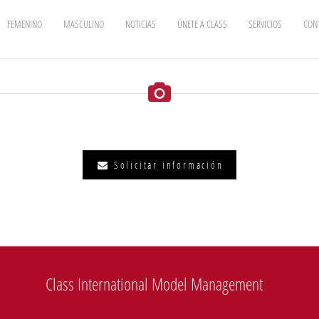
FEMENINO
MASCULINO
NOTICIAS
ÚNETE A CLASS
SERVICIOS
CON
Solicitar información
Class International Model Management