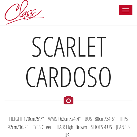
SCARLET
CARDOSO
HEIGHT
170cm/5'7"
WAIST
62cm/24.4"
BUST
88cm/34.6"
HIPS
92cm/36.2"
EYES
Green
HAIR
Light Brown
SHOES
4 US
JEANS
5
US