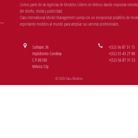
Somos parte de las Agencias de Modelos Líderes en México dando respuesta inmediata
del diseño, moda y publicidad.
Class International Model Management cuenta con un excepcional potafólio de mode
exportando modelos al mundo para ampliar sus carreras profesionales.
Sultepec 36
+(52) 56 87 31 15
Hipódromo Condesa
+(52) 55 43 27 80
C.P.06100
+(52) 56 87 31 53
México City
© 2026 Class Modelos