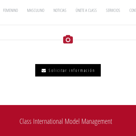
FEMENINO
MASCULINO
NOTICIAS
ÚNETE A CLASS
SERVICIOS
CON
Solicitar información
Class International Model Management