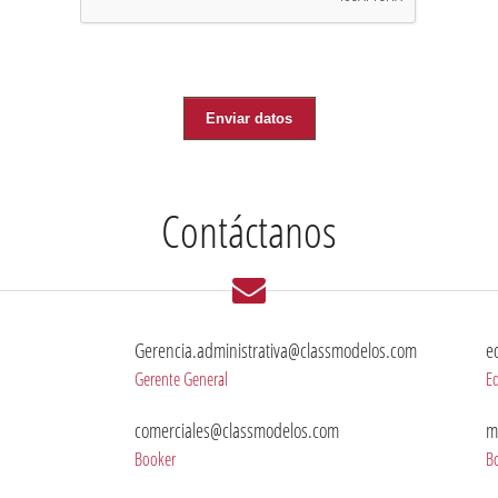
Enviar datos
Contáctanos
Gerencia.administrativa@classmodelos.com
e
Gerente General
Ed
comerciales@classmodelos.com
m
Booker
B