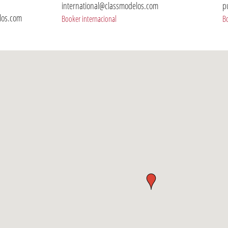
international@classmodelos.com
p
los.com
Booker internacional
B