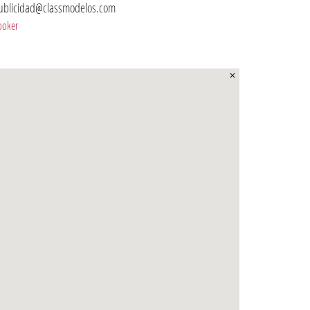
ublicidad@classmodelos.com
ooker