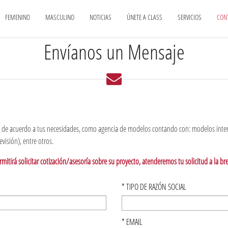
FEMENINO
MASCULINO
NOTICIAS
ÚNETE A CLASS
SERVICIOS
CON
Envíanos un Mensaje
io de acuerdo a tus necesidades, como agencia de modelos contando con: modelos intern
evisión), entre otros.
ermitirá solicitar cotización/asesoría sobre su proyecto, atenderemos tu solicitud a la b
*
TIPO DE RAZÓN SOCIAL
*
EMAIL