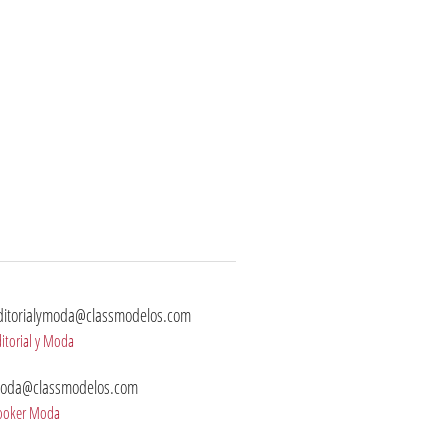
ditorialymoda@classmodelos.com
itorial y Moda
oda@classmodelos.com
ooker Moda