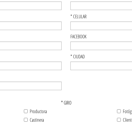
*
CELULAR
FACEBOOK
*
CIUDAD
*
GIRO
Productora
Fotóg
Castinera
Client