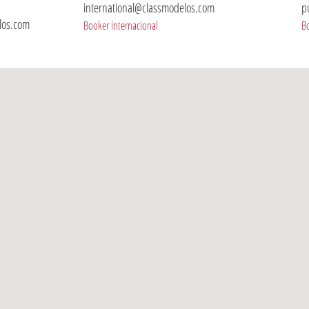
international@classmodelos.com
p
los.com
Booker internacional
B