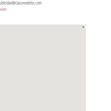
ublicidad@classmodelos.com
ooker