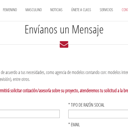
FEMENINO
MASCULINO
NOTICIAS
ÚNETE A CLASS
SERVICIOS
CON
Envíanos un Mensaje
io de acuerdo a tus necesidades, como agencia de modelos contando con: modelos intern
evisión), entre otros.
ermitirá solicitar cotización/asesoría sobre su proyecto, atenderemos tu solicitud a la b
*
TIPO DE RAZÓN SOCIAL
*
EMAIL