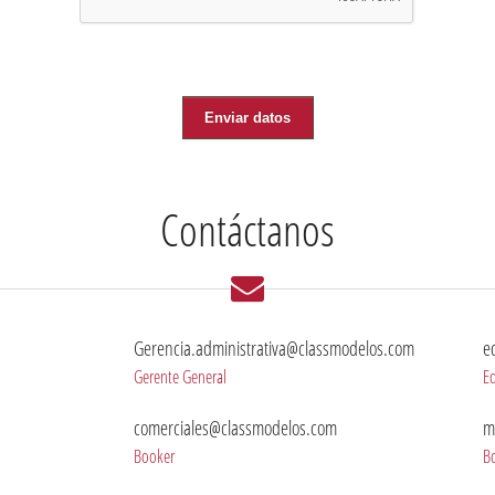
Enviar datos
Contáctanos
Gerencia.administrativa@classmodelos.com
e
Gerente General
Ed
comerciales@classmodelos.com
m
Booker
B