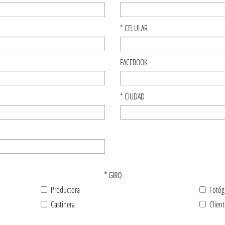
*
CELULAR
FACEBOOK
*
CIUDAD
*
GIRO
Productora
Fotóg
Castinera
Client