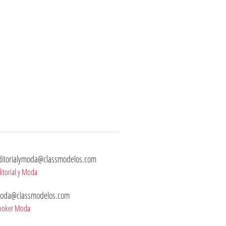
ditorialymoda@classmodelos.com
itorial y Moda
oda@classmodelos.com
ooker Moda